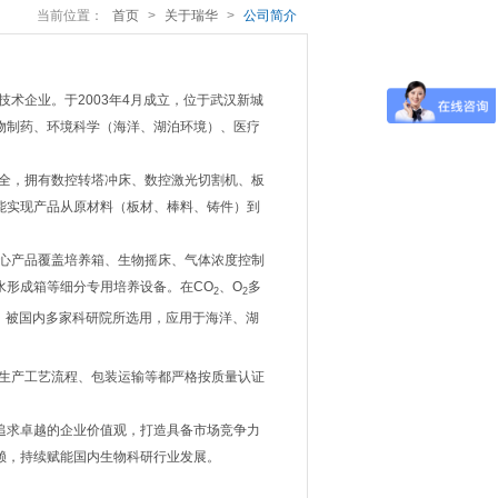
当前位置：
首页
>
关于瑞华
>
公司简介
技术企业。于
2003年4月成立，位于武汉新城
物制药
、
环境科学（海洋、湖泊环境）、医疗
全，拥有数控转塔冲床、数控激光切割机、板
能实现产品从原材料（板材、棒料、铸件）到
心产品覆盖培养箱、生物摇床、气体浓度控制
水形成箱等细分专用培养设备。在
CO
、
O
多
2
2
，被国内多家科研院所选用，应用于海洋、湖
，到生产工艺流程、包装运输等都严格按质量认证
追求卓越的企业价值观，打造具备市场竞争力
赖，持续赋能国内生物科研行业发展。