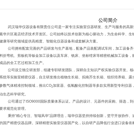
公司简介
武汉瑞华仪器设备有限责任
公司是一家专注实验室仪器研发、生产与服务的
高新
葛华片区
葛店经济技术开发区。公司始终以技术创新为核心驱动力，为
生命科学、生
健康等研究
领域提供高精度、智能化仪器设备和
成套
解决方案。
公司拥有配套完善的产品研发与生产基地，配备产品装配调试车间，加工设备齐
料折弯机、剪板机等钣金加工设备以及车床、铣床、坐标镗床等精密机械加工设备，
成品的全工艺过程加工生产。
公司设立独立研发部，组建专职研发团队，深耕自主知识产权实验仪器开发。核
系统等实验室精密仪器，自主研发推出植物生长箱、拟南芥生长箱、组织培养箱、露
参数气体精准控制领域，推出
CO
加富器、低氧酸化控制器等多款实用新型专利仪器
2
泊生态科学研究。
公司通过了
ISO9000国际质量体系认证。产品的设计、元器件的采购、筛选
要求规范化管理。
秉持
“精心专注、智瑞风华”品牌理念，瑞华仪器坚持持续创新，坚守开放协作、
的国产精密仪器品牌。深耕精密实验室仪器国产化，以自研产品降低行业进口设备依